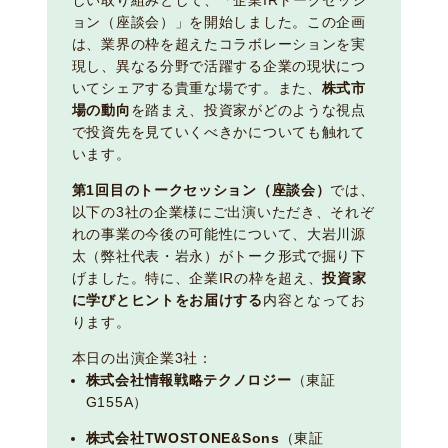
しい取り組みとして、「企業IRトークセッシ
ョン（座談会）」を開始しました。この企画
は、業界の枠を超えたコラボレーションを実
現し、異なる分野で活躍する企業の現状につ
いてシェアする貴重な場です。また、
株式市
場の動向
を踏まえ、投資家がどのような視点
で投資先を見ていくべきかについても触れて
います。
第1回目のトークセッション（座談会）
では、
以下の3社の企業様にご出演いただき、それぞ
れの事業の今後の可能性について、大岩川源
太（弊社代表・岩永）がトーク形式で掘り下
げました。特に、企業IRの枠を超え、
投資家
に学びとヒントをお届けする
内容となってお
ります。
本日の出演企業3社：
株式会社情報戦略テクノロジー
（東証
G155A）
株式会社TWOSTONE&Sons
（東証